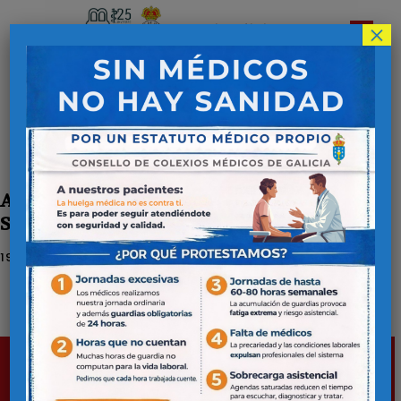
×
Colegio Oficial de
Médicos de Lugo
Inicio
Alertas sanitarias
Alertas sanitarias
AF-2024-017-01 LIPO SOLUCIÓN
SIBUTRAMINA PARA SÚA RETIRADA
19 DE AGOSTO DE 2024
C/Ramón y Cajal, 2 - 1º
Datos de contacto
27001 Lugo