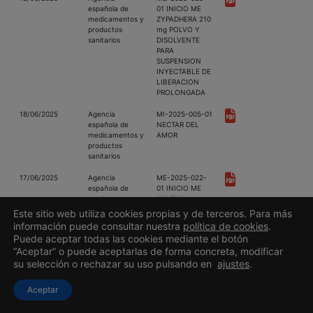
española de
01 INICIO ME
medicamentos y
ZYPADHERA 210
productos
mg POLVO Y
sanitarios
DISOLVENTE
PARA
SUSPENSION
INYECTABLE DE
LIBERACION
PROLONGADA
18/06/2025
Agencia
MI-2025-005-01
española de
NECTAR DEL
medicamentos y
AMOR
productos
sanitarios
17/06/2025
Agencia
ME-2025-022-
española de
01 INICIO ME
medicamentos y
SOLTRIM
productos
Este sitio web utiliza cookies propias y de terceros. Para más
sanitarios
información puede consultar nuestra
política de cookies
.
Puede aceptar todas las cookies mediante el botón
13/06/2025
Agencia
AF-2025-017-01
“Aceptar” o puede aceptarlas de forma concreta, modificar
española de
KIMMTRAK
su selección o rechazar su uso pulsando en
ajustes
.
medicamentos y
productos
sanitarios
Aceptar
12/06/2025
Agencia
ME-2025-023-