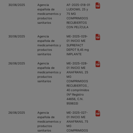
30/06/2025
Agencia
AF-2025-018-01
española de
LUDIOMIL 25 y
medicamentos y
75 MG
productos
COMPRIMIDOS
sanitarios
RECUBIERTOS
CON PELÍCULA
30/06/2025
Agencia
ME-2025-029-
española de
01 INICIO ME
medicamentos y
SUPREFACT
productos
DEPOT 9,45 mg
sanitarios
IMPLANTE
26/06/2025
Agencia
ME-2025-028-
española de
01 INICIO ME
medicamentos y
ANAFRANIL 25
productos
MG
sanitarios
COMPRIMIDOS
RECUBIERTOS ,
40 comprimidos
(Nº Registro
44656, C.N.
959833)
26/06/2025
Agencia
ME-2025-027-
española de
01 INICIO ME
medicamentos y
ANAFRANIL 75
productos
MG
sanitarios
COMPRIMIDOS