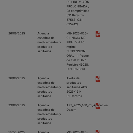
DE LIBERACIÓN
PROLONGADA ,
28 comprimidos
(Nº Registro
57568, C.N.
695742)
26/06/2025
Agencia
ME-2025-026-
española de
01 INICIO ME
medicamentos y
RIFALDIN 20
productos
mg/ml
sanitarios
SUSPENSION
ORAL , 1 frasco
de 120 ml (Nº
Registro 46028,
C.N. 817866)
26/06/2025
Agencia
Alerta de
española de
productos
medicamentos y
sanitarios APS-
productos
2025-161-
sanitarios
01.Centros
23/06/2025
Agencia
APS_2025_160_01_Aplicación
española de
Dexom
medicamentos y
productos
sanitarios
18/06/2025
Agencia
ME-2025-025-