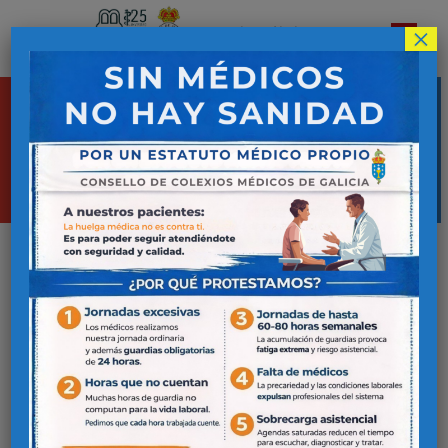
×
Colegio Oficial de
Médicos de Lugo
Inicio
Alertas Sanitarias
Alertas sanitarias
Buscar:
Fecha
Emisor
Asunto
descargar
31/07/2026
Agencia
AF-2026-030-01
española de
medicamentos y
productos
sanitarios