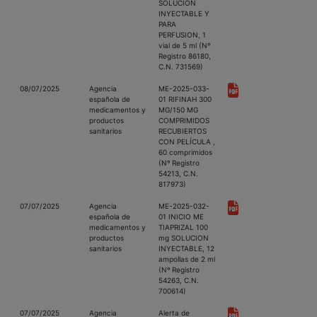
SOLUCION
INYECTABLE Y
PARA
PERFUSION, 1
vial de 5 ml (Nº
Registro 86180,
C.N. 731569)
08/07/2025
Agencia
ME-2025-033-
española de
01 RIFINAH 300
medicamentos y
MG/150 MG
productos
COMPRIMIDOS
sanitarios
RECUBIERTOS
CON PELÍCULA ,
60 comprimidos
(Nº Registro
54213, C.N.
817973)
07/07/2025
Agencia
ME-2025-032-
española de
01 INICIO ME
medicamentos y
TIAPRIZAL 100
productos
mg SOLUCION
sanitarios
INYECTABLE, 12
ampollas de 2 ml
(Nº Registro
54263, C.N.
700614)
07/07/2025
Agencia
Alerta de