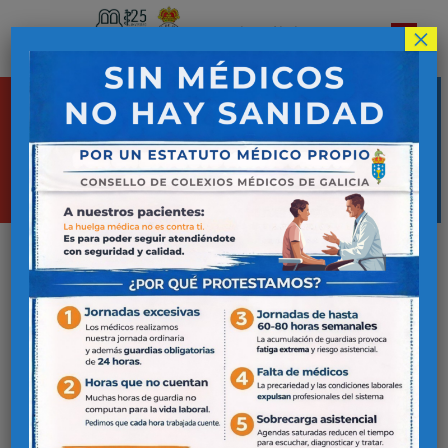
×
Colegio Oficial de
Médicos de Lugo
Publicaciones
Prensa Médica
Prensa médica
OFTALMOLOGÍA ALERTA DE «RIESGOS
OCULARES IRREVERSIBLES» AL
CONTEMPLAR EL ECLIPSE SIN
PROTECCIÓN
6 de agosto de 2026