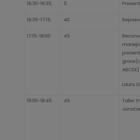
16:30-16:35
5
Present
16:35-17:15
40
Repaso 
17:15-18:00
45
Recono
manejo i
pacien
grave(
ABCDE)
Laura Q
18:00-18:45
45
Taller 
Jonatan