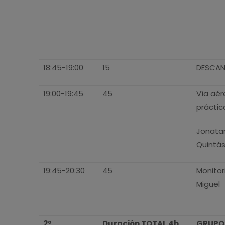
18:45-19:00
15
DESCA
19:00-19:45
45
Vía aér
práctic
Jonatan
Quintá
19:45-20:30
45
Monitor
Miguel
2º
Duración TOTAL 4h
GRUPO