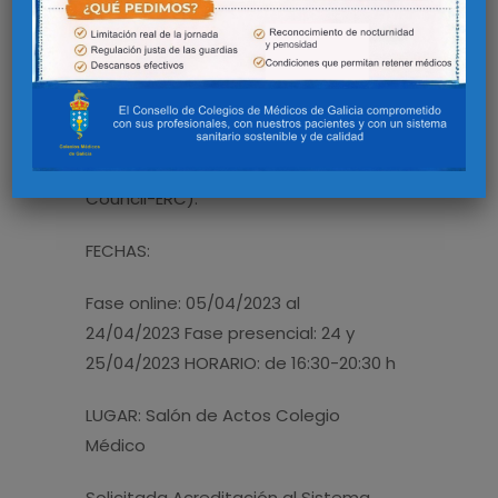
alumnos que superen el Curso se le
entregará diploma acreditativo de
los créditos de formación
continuada y podrán descargarse de
la plataforma de formación el título
oficial del European Resuscitation
Council-ERC).
FECHAS:
Fase online: 05/04/2023 al
24/04/2023 Fase presencial: 24 y
25/04/2023 HORARIO: de 16:30-20:30 h
LUGAR: Salón de Actos Colegio
Médico
Solicitada Acreditación al Sistema