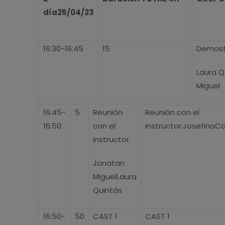
día25/04/23
16:30-16:45
15
Demostr
Laura 
Miguel
16:45-
5
Reunión
Reunión con el
16:50
con el
instructor.JosefinaC
instructor.
Jonatan
MiguelLaura
Quintás
16:50-
50
CAST 1
CAST 1