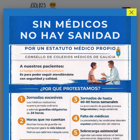
×
Colegio Oficial de
Médicos de Lugo
Curso Soporte
Vital Inmediato II
Los participantes deberán completar
el 100 % de las horas lectivas del
Curso, necesario para recibir el
diploma acreditativo de asistencia al
mismo y la devolución del importe
íntegro de la matrícula. (A los