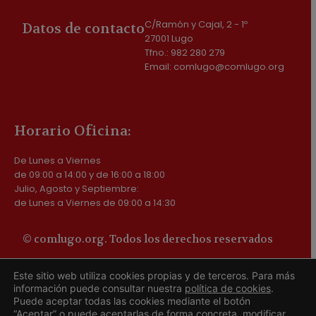
C/Ramón y Cajal, 2 - 1º
Datos de contacto
27001 Lugo
Tfno.: 982 280 279
Email: comlugo@comlugo.org
Horario Oficina:
De Lunes a Viernes
de 09:00 a 14:00 y de 16:00 a 18:00
Julio, Agosto y Septiembre:
de Lunes a Viernes de 09:00 a 14:30
© comlugo.org. Todos los derechos reservados
Política de Privacidad
Este sitio web utiliza cookies propias y de terceros. Para más
Política de cookies
información puede consultar nuestra
política de cookies
.
Aviso legal
Puede aceptar todas las cookies mediante el botón
Actividades de Tratamiento
“Aceptar” o puede aceptarlas de forma concreta, modificar