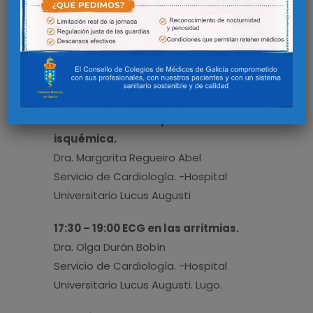
Dr. Víctor Manuel Puebla Rojo
Servicio de Cardiología. -Hospital
Universitario Lucus Augusti
Martes 27 de junio
16:00 – 17:30 Cardiopatía
isquémica.
Dra. Margarita Regueiro Abel
Servicio de Cardiología. -Hospital
Universitario Lucus Augusti
17:30 – 19:00 ECG en las arritmias.
Dra. Olga Durán Bobín
Servicio de Cardiología. -Hospital
Universitario Lucus Augusti. Lugo.