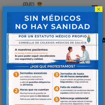
×
Colegio Oficial de
Médicos de Lugo
CURSO
ELECTROCARDIOGRAFÍ
Lunes 26 de junio
16:00 – 17:30 ECG NORMAL
Dr. José María Viéitez Flórez
Servicio de Cardiología. – Hospital
Universitario Lucus Augusti.
17:30 – 19:00 Crecimientos,
bloqueos de rama, bloqueo av.