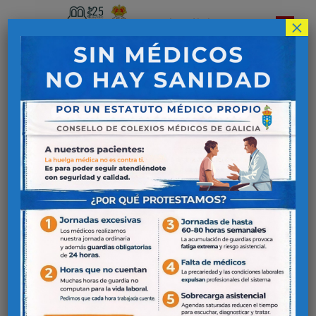
×
Colegio Oficial de
Médicos de Lugo
CURSO
TRATAMIENTO
MÉDICO-
QUIRÚRGICO Y
EJERCICIO FÍSICO
TERAPÉUTICO EN
PACIENTES CON
PATOLOGÍA
DEGENERATIVA