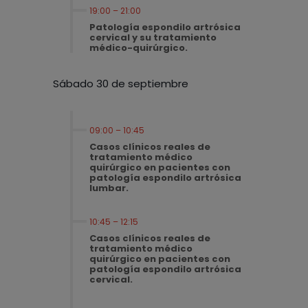
19:00 – 21:00
Patología espondilo artrósica
cervical y su tratamiento
médico-quirúrgico.
Sábado 30 de septiembre
09:00 – 10:45
Casos clínicos reales de
tratamiento médico
quirúrgico en pacientes con
patología espondilo artrósica
lumbar.
10:45 – 12:15
Casos clínicos reales de
tratamiento médico
quirúrgico en pacientes con
patología espondilo artrósica
cervical.