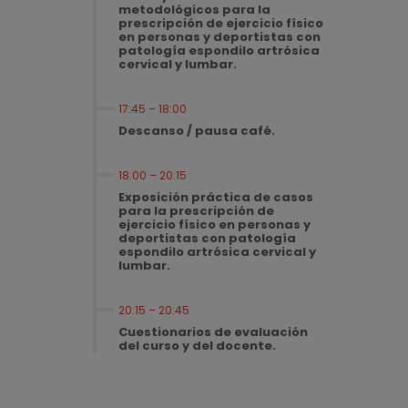
metodológicos para la
prescripción de ejercicio físico
en personas y deportistas con
patología espondilo artrósica
cervical y lumbar.
17:45 – 18:00
Descanso / pausa café.
18:00 – 20:15
Exposición práctica de casos
para la prescripción de
ejercicio físico en personas y
deportistas con patología
espondilo artrósica cervical y
lumbar.
20:15 – 20:45
Cuestionarios de evaluación
del curso y del docente.