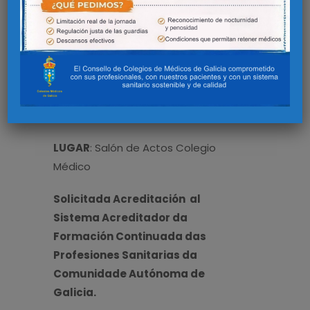
DE COLUMNA
FECHAS
: 29 y 30 de septiembre
HORARIO
: 16:00-21:00 h / 09:00-14:00
15:30-20:45
LUGAR
: Salón de Actos Colegio
Médico
Solicitada Acreditación al
Sistema Acreditador da
Formación Continuada das
Profesiones Sanitarias da
Comunidade Autónoma de
Galicia.