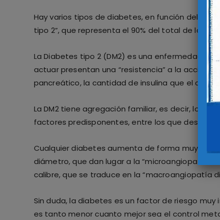
Hay varios tipos de diabetes, en función del mec
tipo 2”, que representa el 90% del total de las di
La Diabetes tipo 2 (DM2) es una enfermedad en la 
actuar presentan una “resistencia” a la acción de 
pancreático, la cantidad de insulina que el cuer
La DM2 tiene agregación familiar, es decir, los 
factores predisponentes, entre los que destaca si
Cualquier diabetes aumenta de forma muy signifi
diámetro, que dan lugar a la “microangiopatía dia
calibre, que se traduce en la “macroangiopatía di
Sin duda, la diabetes es un factor de riesgo muy
es tanto menor cuanto mejor sea el control metab