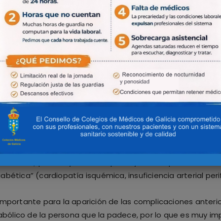
anismo de aparición, pero, con diferencia, la diabetes má
abetes.
que, inicialmente, la insulina no es capaz de hacer su efe
la insulina. Con el paso de los años, no solo persiste la re
po fabrica va siendo cada vez menor.
familiares de primer grado de una persona con DM2 tienen 
n ninguna duda la obesidad, que es el principal factor rel
cativa el riesgo de padecer problemas arteriales, ya sea
bética” (que incluye la retinopatía y la nefropatía diabéti
abética” (cardiopatía isquémica, insuficiencia arterial per
 importante para la aparición de las complicaciones anter
ólico de la persona que la padece, por lo que es muy imp