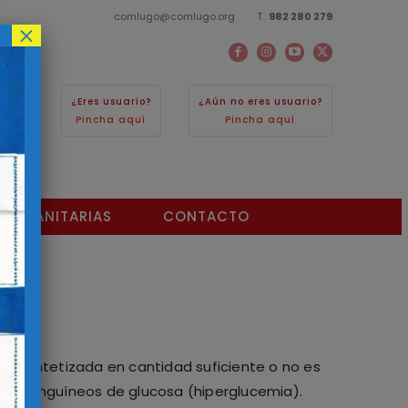
comlugo@comlugo.org T..
982 280 279
×
¿Eres usuario?
¿Aún no eres usuario?
Pincha aquí
Pincha aquí
TAS SANITARIAS
CONTACTO
 es sintetizada en cantidad suficiente o no es
eles sanguíneos de glucosa (hiperglucemia).