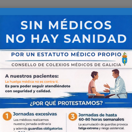
o
COLEGIADOS
PUBLICACIONES
ALER
Diabetes 2023
ermedades cuya característica común es que la insulina no
 y esto se pone de manifiesto en la elevación de los niv